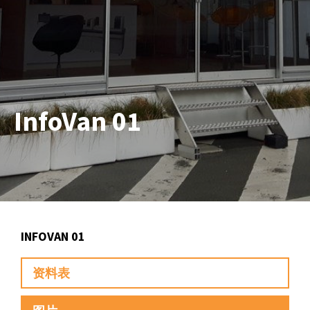
InfoVan 01
INFOVAN 01
资料表