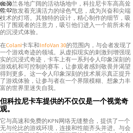
在荷兰各地广阔的活动场地中，科拉尼卡车高高耸
00:00
01:02
立，散发着充满活力的绿色气息，成为兴奋和尖端
技术的灯塔。其独特的设计，精心制作的细节，吸
引了围观者的注意力，吸引他们进入一个前所未有
的沉浸式体验。
在
Colani
卡车和
InfoVan 30
的范围内，与会者发现了
一个游戏奇迹的领域。从虚拟现实的刺激到增强现
实的沉浸式奇迹，卡车上有一系列令人印象深刻的
游戏机和可控制的赛车，让参观者感到敬畏并渴望
得到更多。这一令人印象深刻的技术展示真正提升
了游戏体验，让参与者在一个界限模糊、想象力丰
富的世界里迷失自我。
但科拉尼卡车提供的不仅仅是一个视觉奇
观。
它与高速和免费的KPN网络无缝整合，提供了一个
无与伦比的游戏环境，连接和性能齐头并进。与会