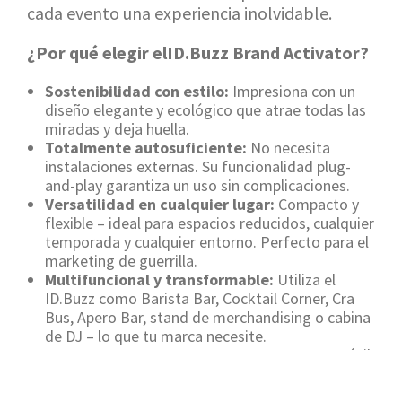
cada evento una experiencia inolvidable.
¿Por qué elegir el
ID.Buzz Brand Activator?
Sostenibilidad con estilo:
Impresiona con un
diseño elegante y ecológico que atrae todas las
miradas y deja huella.
Totalmente autosuficiente:
No necesita
instalaciones externas. Su funcionalidad plug-
and-play garantiza un uso sin complicaciones.
Versatilidad en cualquier lugar:
Compacto y
flexible – ideal para espacios reducidos, cualquier
temporada y cualquier entorno. Perfecto para el
marketing de guerrilla.
Multifuncional y transformable:
Utiliza el
ID.Buzz como Barista Bar, Cocktail Corner, Cra
Bus, Apero Bar, stand de merchandising o cabina
de DJ – lo que tu marca necesite.
Siempre y en cualquier parte:
Tu pop-up móvil
de marca – flexible, potente y listo para cautivar
a tu audiencia en cualquier lugar.