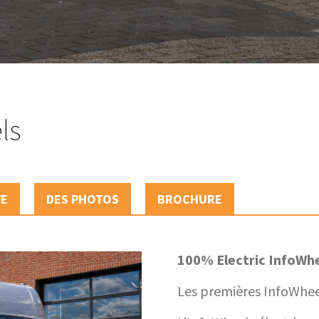
ls
VE
DES PHOTOS
BROCHURE
100% Electric InfoWh
Les premières InfoWhee