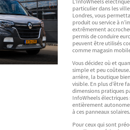
L’InfoWheels électrique 
particulier dans les vi
Londres, vous permett
produit ou service à n’i
extrêmement accrocheu
permis de conduire eur
peuvent être utilisés 
comme magasin mobile
Vous décidez où et quan
simple et peu coûteuse. 
arrière, la boutique bi
visible. En plus d’être fa
dimensions pratiques pa
InfoWheels électriques
entièrement autonomes
à ces panneaux solaires
Pour ceux qui sont préoc