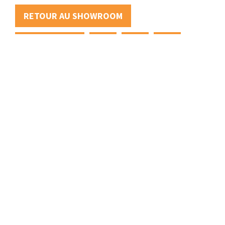
RETOUR AU SHOWROOM
APPLICATION
+31 (0)88 88 22 111