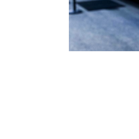
Mit den innovativen
es eine treffsichere 
der Effizienz des Fuh
Mobilen Showrooms e
und letztlich den Ums
Der Mobile Showroom von Go
Goodyear Total Mobility S
Kunden die besten Lösunge
Sind Sie von der Idee eine