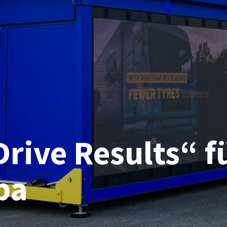
rive Results“ f
pa