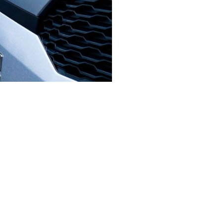
stellt wurden, war
 Ziel der Verbesserung
ss der Einsatz des
indung zu erhöhen
en, die Vorteile der
es Unternehmens, seinen
Sie bei EventRent