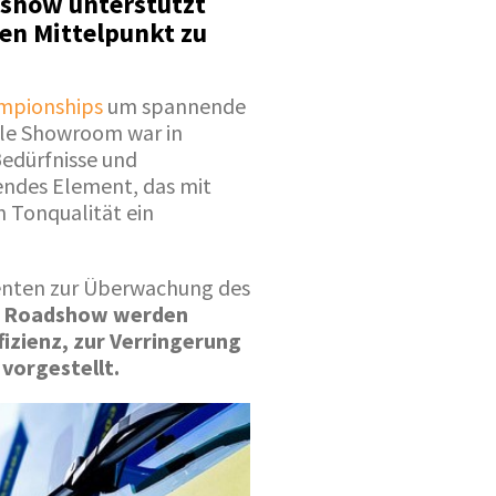
dshow unterstützt
den Mittelpunkt zu
mpionships
um spannende
ile Showroom war in
 Bedürfnisse und
endes Element, das mit
 Tonqualität ein
enten zur Überwachung des
r Roadshow werden
izienz, zur Verringerung
vorgestellt.