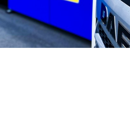
 Lösungen, die im Mobilen Showroom ausge
Marketingstrategie, die das übergeordnete
rparks erreichte. Dieser Erfolg beweist, da
in wirksames Mittel ist, um die Kundenb
atz zu steigern.
odyear war eine großartige Möglichkeit für die Kund
olution zu erleben. Es zeigte auch das Engagement d
n zu bieten.
r Roadshow für Ihr Unternehmen fasziniert? Dann sind 