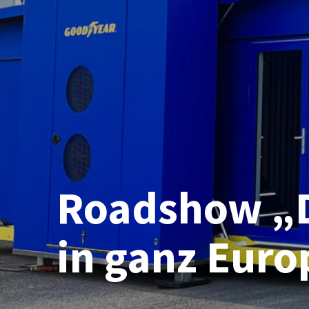
Roadshow „D
in ganz Euro