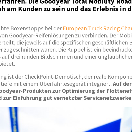
erfahren. Die Goodyear Total Mobility Roa
nah am Kunden zu sein und das Erlebnis in 
hte Boxenstopps bei der
European Truck Racing Cha
von Goodyear-Reifenlösungen zu verbinden. Der Mob
teilt, die jeweils auf die spezifischen geschäftlichen
 zugeschnitten waren. Die Kuppel ist ein beeindruck
auf drei runden Bildschirmen und einer unglaublichen
ietet.
ng ist der CheckPoint-Demotisch, der reale Kompon
ltiefe mit einem Überfahrlesegerät integriert.
Auf de
odyear-Produkten zur Optimierung der Flotteneff
 zur Einführung gut vernetzter Servicenetzwerke 