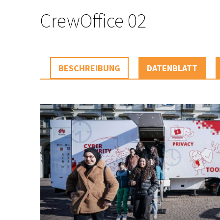
CrewOffice 02
BESCHREIBUNG
DATENBLATT