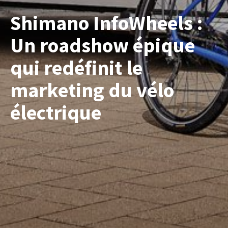
Shimano InfoWheels :
Un roadshow épique
qui redéfinit le
marketing du vélo
électrique