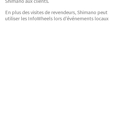
Shimano aux clients.
En plus des visites de revendeurs, Shimano peut
utiliser les InfoWheels lors d’événements locaux
organisés par les revendeurs, afin d’offrir un
soutien et une formation aux revendeurs et aux
consommateurs. Cet effort de collaboration
avec diverses marques de vélos, Dynamo Retail
Group et leur propre base de revendeurs
garantit une portée globale dans la région du
Benelux.
En emmenant les Shimano InfoWheels sur la
route, l’entreprise vise à fournir un soutien
exceptionnel à ses détaillants, en leur donnant
les connaissances et les ressources nécessaires
pour améliorer la revente des systèmes de vélos
électriques Shimano. Cette initiative innovante
de roadshow permet non seulement de