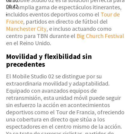
00:00
00:42
una amplia gama de espectáculos itinerantes,
incluidos eventos deportivos como el
Tour de
France
, partidos en directo de fútbol del
Manchester City
, e incluso actuando como
centro para TBN durante el
Big Church Festival
en el Reino Unido.
Movilidad y flexibilidad sin
precedentes
El Mobile Studio 02 se distingue por su
extraordinaria movilidad y adaptabilidad.
Equipado con avanzados equipos de
retransmisión, esta unidad móvil puede seguir
sin esfuerzo la acción en acontecimientos
deportivos como el Tour de Francia, ofreciendo
una cobertura en directo que sitúa a los
espectadores en el centro mismo de la acción.
Ya se trate de carreras ciclistas, partidos de