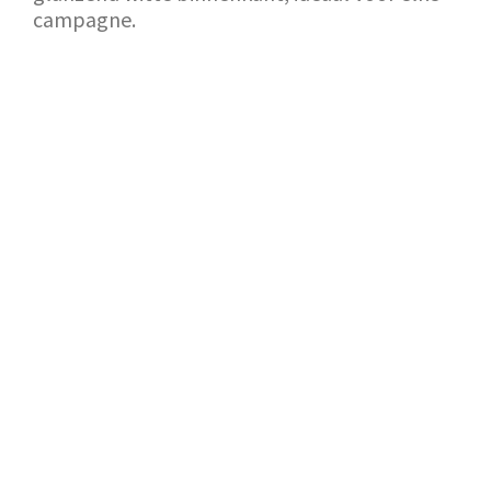
campagne.
TERUG NAAR SHOWROOM
AANVRAAG
+31 (0)88 88 22 111