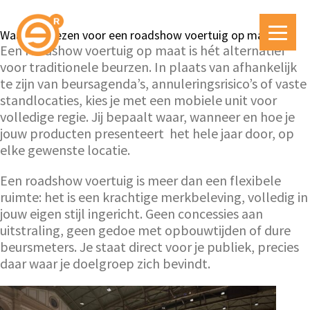
Waarom kiezen voor een roadshow voertuig op maat?
Een roadshow voertuig op maat is hét alternatief
voor traditionele beurzen. In plaats van afhankelijk
te zijn van beursagenda’s, annuleringsrisico’s of vaste
standlocaties, kies je met een mobiele unit voor
volledige regie. Jij bepaalt waar, wanneer en hoe je
jouw producten presenteert het hele jaar door, op
elke gewenste locatie.
Een roadshow voertuig is meer dan een flexibele
ruimte: het is een krachtige merkbeleving, volledig in
jouw eigen stijl ingericht. Geen concessies aan
uitstraling, geen gedoe met opbouwtijden of dure
beursmeters. Je staat direct voor je publiek, precies
daar waar je doelgroep zich bevindt.