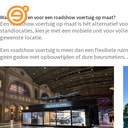
Waarom kiezen voor een roadshow voertuig op maat?
Een roadshow voertuig op maat is hét alternatief voor 
standlocaties, kies je met een mobiele unit voor voll
gewenste locatie.
Een roadshow voertuig is meer dan een flexibele ruimte
geen gedoe met opbouwtijden of dure beursmeters. Je 