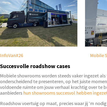
InfoVan#26
Mobile S
Succesvolle roadshow cases
Mobiele showrooms worden steeds vaker ingezet als f
onderscheidend te presenteren, op het juiste moment 
voldoende ruimte om jouw verhaal krachtig over te br
aanbieders
hun showrooms succesvol hebben ingeze
Roadshow voertuig op maat, precies waar jij ‘m nodig