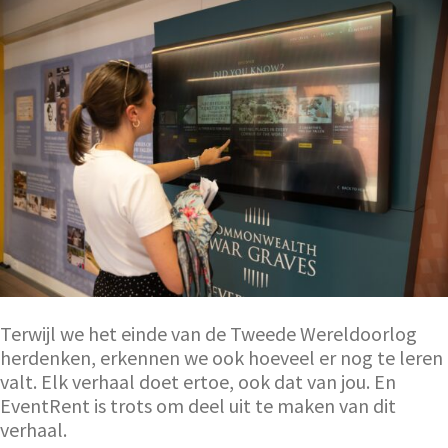
Terwijl we het einde van de Tweede Wereldoorlog
herdenken, erkennen we ook hoeveel er nog te leren
valt. Elk verhaal doet ertoe, ook dat van jou. En
EventRent is trots om deel uit te maken van dit
verhaal.