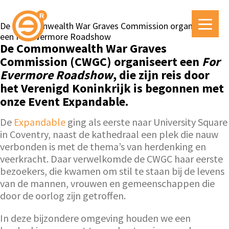
De Commonwealth War Graves Commission organiseert
een For Evermore Roadshow
De Commonwealth War Graves
Commission (CWGC) organiseert een
For
Evermore Roadshow
, die zijn reis door
het Verenigd Koninkrijk is begonnen met
onze Event Expandable.
De
Expandable
ging als eerste naar University Square
in Coventry, naast de kathedraal een plek die nauw
verbonden is met de thema’s van herdenking en
veerkracht. Daar verwelkomde de CWGC haar eerste
bezoekers, die kwamen om stil te staan bij de levens
van de mannen, vrouwen en gemeenschappen die
door de oorlog zijn getroffen.
In deze bijzondere omgeving houden we een