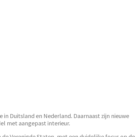
 in Duitsland en Nederland. Daarnaast zijn nieuwe
del met aangepast interieur.
n de Verenigde Staten, met een duidelijke focus op de