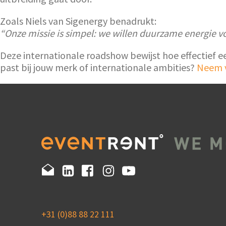
Zoals Niels van Sigenergy benadrukt:
“Onze missie is simpel: we willen duurzame energie v
Deze internationale roadshow bewijst hoe effectief 
past bij jouw merk of internationale ambities?
Neem v
+31 (0)88 88 22 111