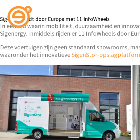
Sigenergy rijdt door Europa met 11 InfoWheels
In een tijd waarin mobiliteit, duurzaamheid en inno
Sigenergy. Inmiddels rijden er 11 InfoWheels door Eur
Deze voertuigen zijn geen standaard showrooms, maa
waaronder het innovatieve
SigenStor-opslagplatfor