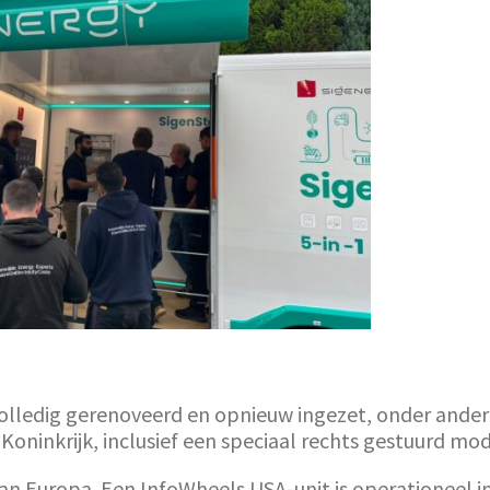
olledig gerenoveerd en opnieuw ingezet, onder andere
 Koninkrijk, inclusief een speciaal rechts gestuurd mo
dan Europa. Een InfoWheels USA-unit is operationeel i