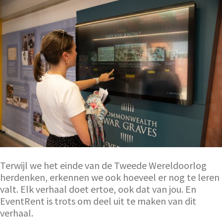
Terwijl we het einde van de Tweede Wereldoorlog
herdenken, erkennen we ook hoeveel er nog te leren
valt. Elk verhaal doet ertoe, ook dat van jou. En
EventRent is trots om deel uit te maken van dit
verhaal.