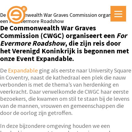
De Commonwealth War Graves Commission organiseert
een For Evermore Roadshow
De Commonwealth War Graves
Commission (CWGC) organiseert een
For
Evermore Roadshow
, die zijn reis door
het Verenigd Koninkrijk is begonnen met
onze Event Expandable.
De
Expandable
ging als eerste naar University Square
in Coventry, naast de kathedraal een plek die nauw
verbonden is met de thema’s van herdenking en
veerkracht. Daar verwelkomde de CWGC haar eerste
bezoekers, die kwamen om stil te staan bij de levens
van de mannen, vrouwen en gemeenschappen die
door de oorlog zijn getroffen.
In deze bijzondere omgeving houden we een