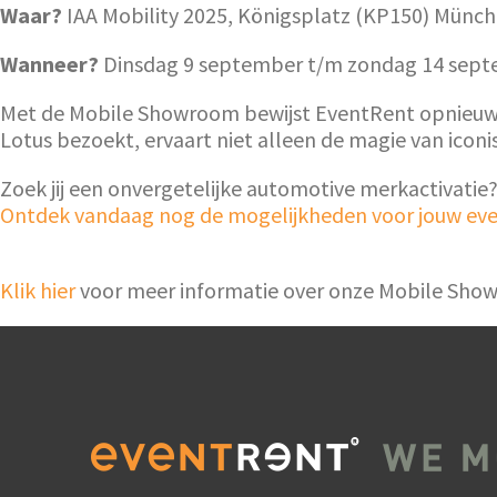
Waar?
IAA Mobility 2025, Königsplatz (KP150) Münch
Wanneer?
Dinsdag 9 september t/m zondag 14 sept
Met de Mobile Showroom bewijst EventRent opnieuw 
Lotus bezoekt, ervaart niet alleen de magie van ico
Zoek jij een onvergetelijke automotive merkactivat
Ontdek vandaag nog de mogelijkheden voor jouw eve
Klik hier
voor meer informatie over onze Mobile Sho