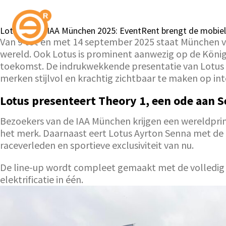
Lotus op de IAA München 2025: EventRent brengt de mobiel
Van 9 tot en met 14 september 2025 staat München vol
wereld. Ook Lotus is prominent aanwezig op de König
toekomst. De indrukwekkende presentatie van Lotus 
merken stijlvol en krachtig zichtbaar te maken op int
Lotus presenteert Theory 1, een ode aan 
Bezoekers van de IAA München krijgen een wereldprim
het merk. Daarnaast eert Lotus Ayrton Senna met de i
raceverleden en sportieve exclusiviteit van nu.
De line-up wordt compleet gemaakt met de volledig e
elektrificatie in één.