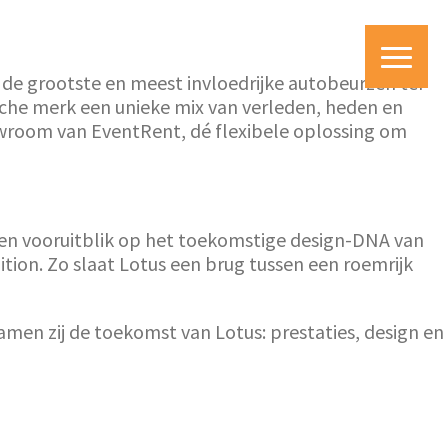
 de grootste en meest invloedrijke autobeurzen ter
sche merk een unieke mix van verleden, heden en
wroom van EventRent, dé flexibele oplossing om
een vooruitblik op het toekomstige design-DNA van
tion. Zo slaat Lotus een brug tussen een roemrijk
en zij de toekomst van Lotus: prestaties, design en