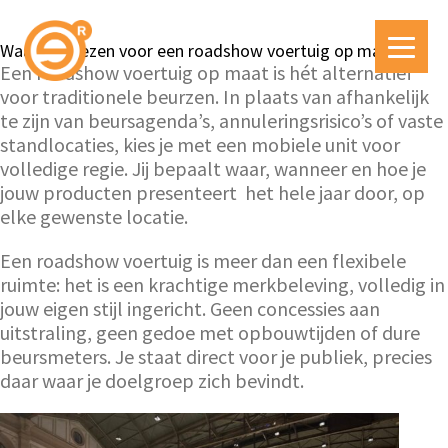
Waarom kiezen voor een roadshow voertuig op maat?
Een roadshow voertuig op maat is hét alternatief
voor traditionele beurzen. In plaats van afhankelijk
te zijn van beursagenda’s, annuleringsrisico’s of vaste
standlocaties, kies je met een mobiele unit voor
volledige regie. Jij bepaalt waar, wanneer en hoe je
jouw producten presenteert het hele jaar door, op
elke gewenste locatie.
Een roadshow voertuig is meer dan een flexibele
ruimte: het is een krachtige merkbeleving, volledig in
jouw eigen stijl ingericht. Geen concessies aan
uitstraling, geen gedoe met opbouwtijden of dure
beursmeters. Je staat direct voor je publiek, precies
daar waar je doelgroep zich bevindt.