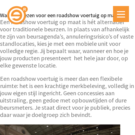
Waarom kiezen voor een roadshow voertuig op maat?
Een roadshow voertuig op maat is hét alternatief
voor traditionele beurzen. In plaats van afhankelijk
te zijn van beursagenda’s, annuleringsrisico’s of vaste
standlocaties, kies je met een mobiele unit voor
volledige regie. Jij bepaalt waar, wanneer en hoe je
jouw producten presenteert het hele jaar door, op
elke gewenste locatie.
Een roadshow voertuig is meer dan een flexibele
ruimte: het is een krachtige merkbeleving, volledig in
jouw eigen stijl ingericht. Geen concessies aan
uitstraling, geen gedoe met opbouwtijden of dure
beursmeters. Je staat direct voor je publiek, precies
daar waar je doelgroep zich bevindt.