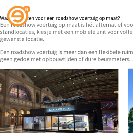
Waarom kiezen voor een roadshow voertuig op maat?
Een roadshow voertuig op maat is hét alternatief voor 
standlocaties, kies je met een mobiele unit voor voll
gewenste locatie.
Een roadshow voertuig is meer dan een flexibele ruimte
geen gedoe met opbouwtijden of dure beursmeters. Je 