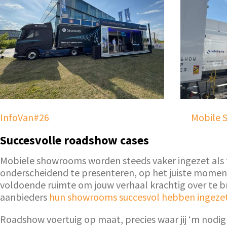
InfoVan#26
Mobile S
Succesvolle roadshow cases
Mobiele showrooms worden steeds vaker ingezet als f
onderscheidend te presenteren, op het juiste moment 
voldoende ruimte om jouw verhaal krachtig over te br
aanbieders
hun showrooms succesvol hebben ingeze
Roadshow voertuig op maat, precies waar jij ‘m nodig