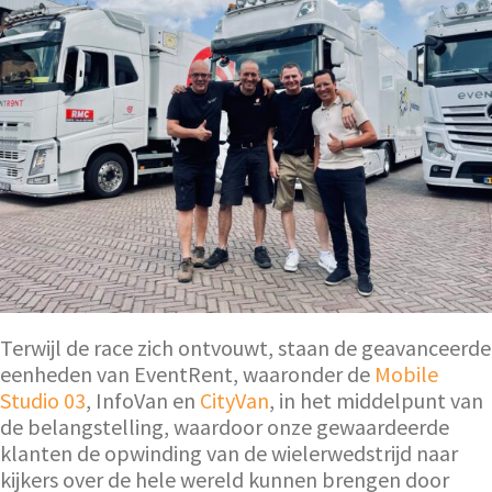
Terwijl de race zich ontvouwt, staan de geavanceerde
eenheden van EventRent, waaronder de
Mobile
Studio 03
, InfoVan en
CityVan
, in het middelpunt van
de belangstelling, waardoor onze gewaardeerde
klanten de opwinding van de wielerwedstrijd naar
kijkers over de hele wereld kunnen brengen door