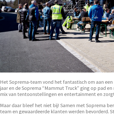
Het Soprema-team vond het fantastisch om aan een
jaar en de Soprema “Mammut Truck” ging op pad en m
mix van tentoonstellingen en entertainment en zorgt 
Maar daar bleef het niet bij! Samen met Soprema ber
team en gewaardeerde klanten werden bevorderd. Stel