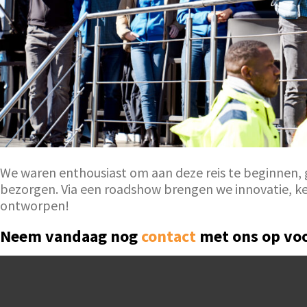
We waren enthousiast om aan deze reis te beginnen,
bezorgen. Via een roadshow brengen we innovatie, ken
ontworpen!
Neem vandaag nog
contact
met ons op voo