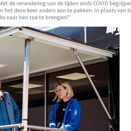
t de verandering van de tijden sinds COVID begrijpen
et deze keer anders aan te pakken. In plaats van t
ks naar hen toe te brengen!”