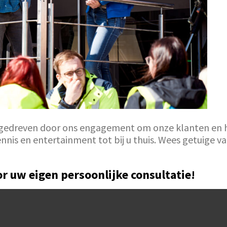
 gedreven door ons engagement om onze klanten en hu
nis en entertainment tot bij u thuis. Wees getuige va
r uw eigen persoonlijke consultatie!