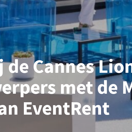
 de Cannes Lion
werpers met de 
an EventRent