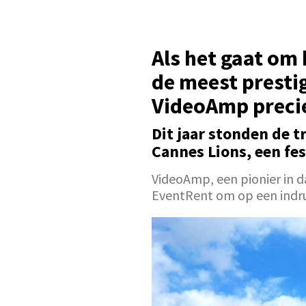
Als het gaat om
de meest presti
VideoAmp precie
Dit jaar stonden de t
Cannes Lions, een fes
VideoAmp, een pionier in
EventRent om op een indr