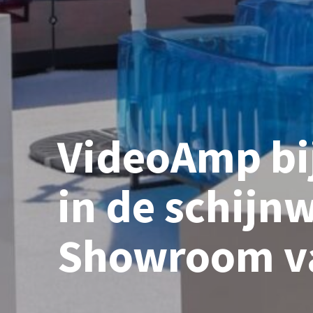
VideoAmp bij
in de schijn
Showroom v