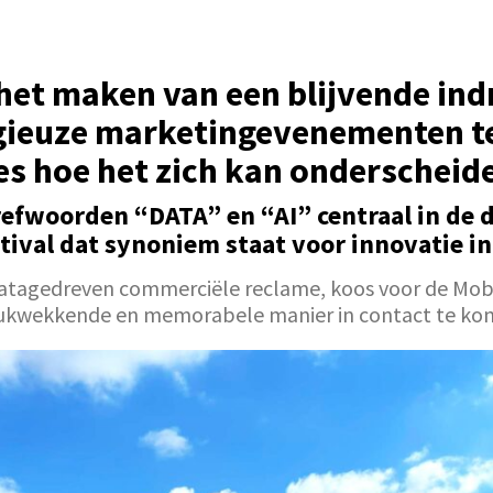
 het maken van een blijvende ind
gieuze marketingevenementen te
s hoe het zich kan onderscheid
refwoorden “DATA” en “AI” centraal in de d
tival dat synoniem staat voor innovatie in
 datagedreven commerciële reclame, koos voor de Mo
ukwekkende en memorabele manier in contact te ko