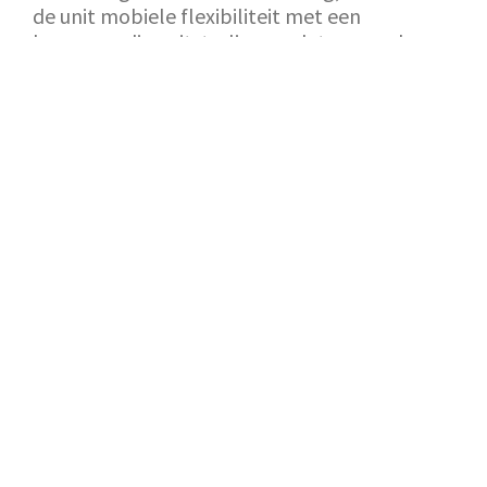
de unit mobiele flexibiliteit met een
hoogwaardige uitstraling, zodat uw merk
altijd maximaal opvalt.
Toch op zoek naar iets kleiners?
Bekijk de
ID.Buzz Brand Activator
of toch iets groters?
Bekijk de Event Expandable
TERUG NAAR SHOWROOM
AANVRAAG