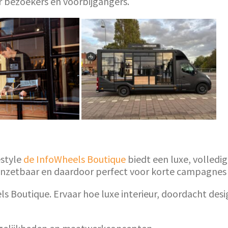
or bezoekers én voorbijgangers.
estyle
de InfoWheels Boutique
biedt een luxe, volledi
t inzetbaar en daardoor perfect voor korte campagnes of
ls Boutique. Ervaar hoe luxe interieur, doordacht de