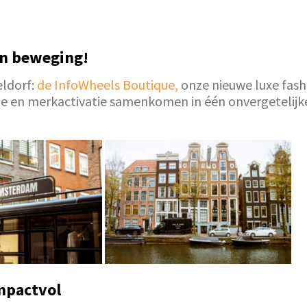
in beweging!
eldorf:
de InfoWheels Boutique,
onze nieuwe luxe fash
yle en merkactivatie samenkomen in één onvergetelijke
impactvol