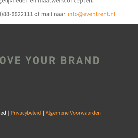
gelijkheden en maatwerkconcepten.
(0)88-8822111 of mail naar:
info@eventrent.nl
ed |
Privacybeleid
Algemene Voorwaarden