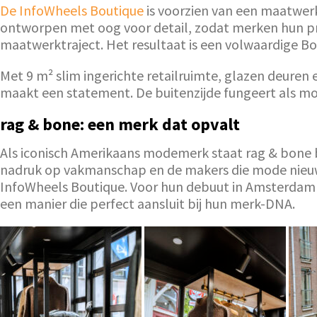
De InfoWheels Boutique
is voorzien van een maatwerk 
ontworpen met oog voor detail, zodat merken hun pr
maatwerktraject. Het resultaat is een volwaardige Bo
Met 9 m² slim ingerichte retailruimte, glazen deuren 
maakt een statement. De buitenzijde fungeert als mobi
rag & bone: een merk dat opvalt
Als iconisch Amerikaans modemerk staat rag & bone 
nadruk op vakmanschap en de makers die mode nieuw l
InfoWheels Boutique. Voor hun debuut in Amsterdam 
een manier die perfect aansluit bij hun merk-DNA.