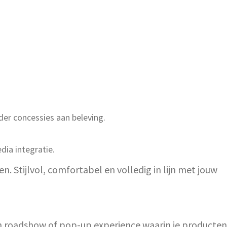
er concessies aan beleving.
dia integratie.
n. Stijlvol, comfortabel en volledig in lijn met jouw
een roadshow of pop-up experience waarin je producten