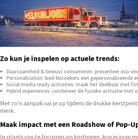
Zo kun je inspelen op actuele trends:
Duurzaamheid & bewust consumeren: presenteer eco-vrien
Personalization: bied bezoekers een gepersonaliseerde er
Social media ready activaties: maak het deelbaar met f
Hybrid experiences: combineer de fysieke activatie met o
Met zo’n aanpak val je op tijdens de drukke kerstperiod
merk.
Maak impact met een Roadshow of Pop-Up
In plaats van te focussen op kortingen, kun je jouw 