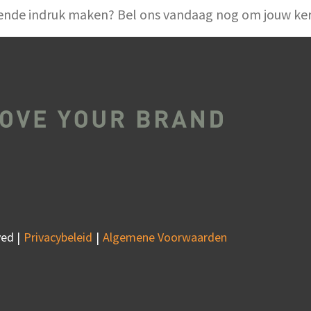
 blijvende indruk maken? Bel ons vandaag nog om jouw 
ed |
Privacybeleid
Algemene Voorwaarden