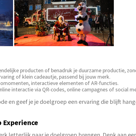
delijke producten of benadruk je duurzame productie, zond
varing of klein cadeautje, passend bij jouw merk.
otomomenten, interactieve elementen of AR-functies.
nline interactie via QR-codes, online campagnes of social me
e en geef je je doelgroep een ervaring die blijft hange
 Experience
merk letterlijk naar je doelgroep brengen. Denk aan 