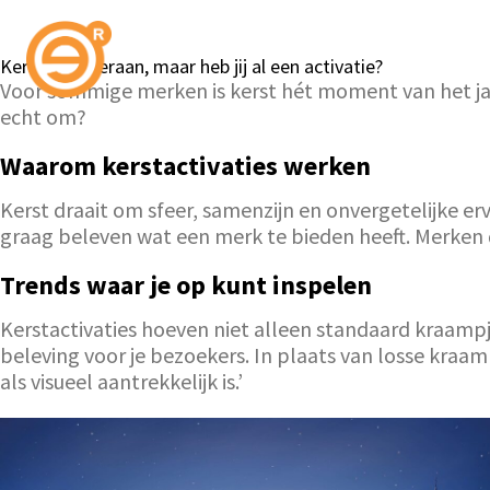
Kerst komt eraan, maar heb jij al een activatie?
Voor sommige merken is kerst hét moment van het jaa
echt om?
Waarom kerstactivaties werken
Kerst draait om sfeer, samenzijn en onvergetelijke 
graag beleven wat een merk te bieden heeft. Merken d
Trends waar je op kunt inspelen
Kerstactivaties hoeven niet alleen standaard kraampj
beleving voor je bezoekers. In plaats van losse kra
als visueel aantrekkelijk is.’