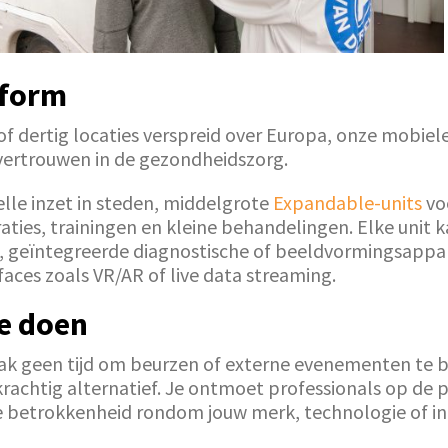
nform
 of dertig locaties verspreid over Europa, onze mobie
 vertrouwen in de gezondheidszorg.
lle inzet in steden, middelgrote
Expandable-units
vo
ties, trainingen en kleine behandelingen. Elke unit
 geïntegreerde diagnostische of beeldvormingsappa
aces zoals VR/AR of live data streaming.
oe doen
ak geen tijd om beurzen of externe evenementen te 
htig alternatief. Je ontmoet professionals op de plek
nde betrokkenheid rondom jouw merk, technologie of in