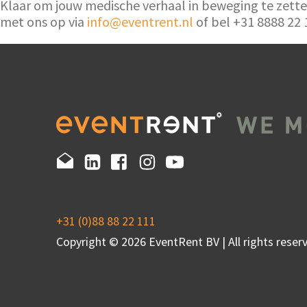
Klaar om jouw medische verhaal in beweging te zette
met ons op via
info@eventrent.nl
of bel +31 8888 22
+31 (0)88 88 22 111
Copyright © 2026 EventRent BV | All rights reserv