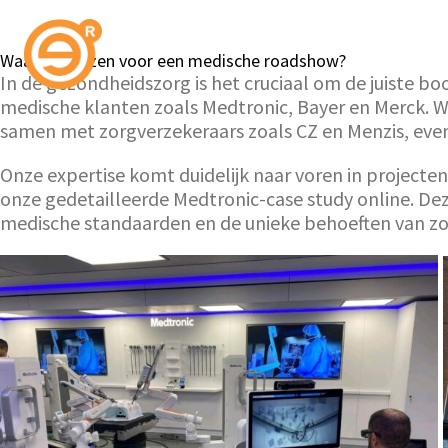
Waarom kiezen voor een medische roadshow?
In de gezondheidszorg is het cruciaal om de juiste
medische klanten zoals Medtronic, Bayer en Merck. Wi
samen met zorgverzekeraars zoals CZ en Menzis, evena
Onze expertise komt duidelijk naar voren in projecte
onze gedetailleerde Medtronic-case study online. De
medische standaarden en de unieke behoeften van zor