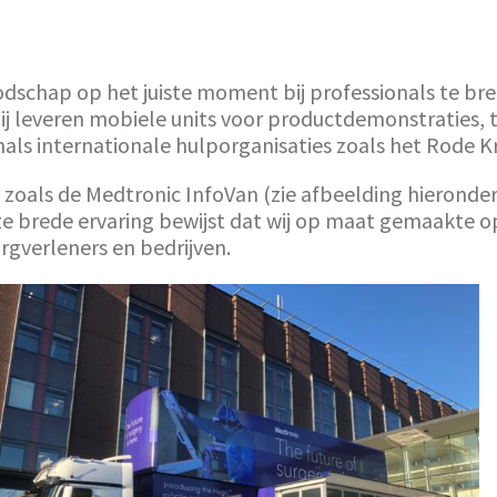
 boodschap op het juiste moment bij professionals t
j leveren mobiele units voor productdemonstraties, t
ls internationale hulporganisaties zoals het Rode Kr
n zoals de Medtronic InfoVan (zie afbeelding hieronde
ze brede ervaring bewijst dat wij op maat gemaakte 
gverleners en bedrijven.