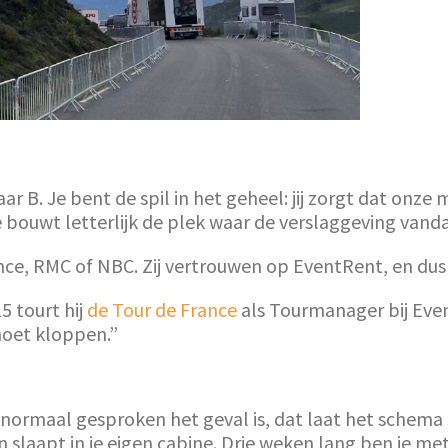
ar B. Je bent de spil in het geheel: jij zorgt dat onze
Je bouwt letterlijk de plek waar de verslaggeving van
ce, RMC of NBC. Zij vertrouwen op EventRent, en dus o
5 tourt hij
de Tour de France
als Tourmanager bij Event
moet kloppen.”
ls normaal gesproken het geval is, dat laat het schem
slaapt in je eigen cabine. Drie weken lang ben je m