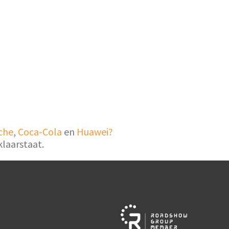
che
,
Coca-Cola
en
Huawei?
laarstaat.