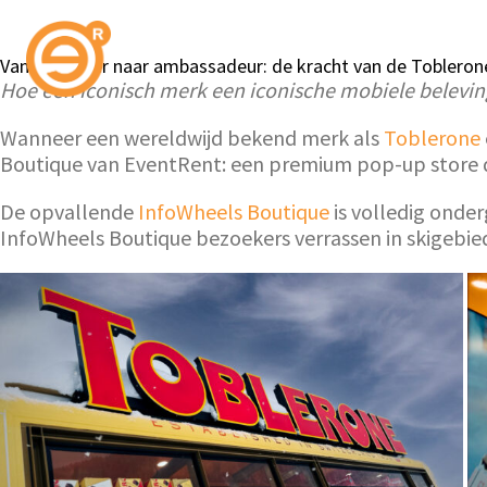
Van bezoeker naar ambassadeur: de kracht van de Toblerone
Hoe een iconisch merk een iconische mobiele belevin
Wanneer een wereldwijd bekend merk als
Toblerone
Boutique van EventRent: een premium pop-up store die
De opvallende
InfoWheels Boutique
is volledig onder
InfoWheels Boutique bezoekers verrassen in skigebi