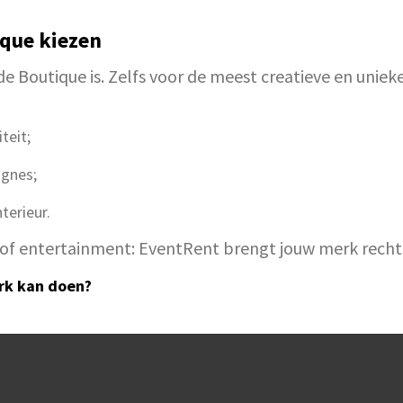
que kiezen
de Boutique is. Zelfs voor de meest creatieve en uniek
teit;
agnes;
terieur.
rt of entertainment: EventRent brengt jouw merk recht
erk kan doen?