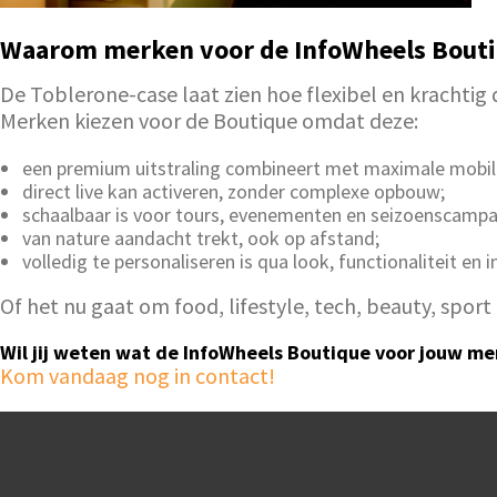
Waarom merken voor de InfoWheels Bouti
De Toblerone-case laat zien hoe flexibel en krachtig 
Merken kiezen voor de Boutique omdat deze:
een premium uitstraling combineert met maximale mobili
direct live kan activeren, zonder complexe opbouw;
schaalbaar is voor tours, evenementen en seizoenscamp
van nature aandacht trekt, ook op afstand;
volledig te personaliseren is qua look, functionaliteit en in
Of het nu gaat om food, lifestyle, tech, beauty, spo
Wil jij weten wat de InfoWheels Boutique voor jouw m
Kom vandaag nog in contact!