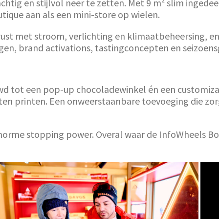
ig en stijlvol neer te zetten. Met 9 m² slim ingedee
ique aan als een mini-store op wielen.
gerust met stroom, verlichting en klimaatbeheersing, e
ngen, brand activations, tastingconcepten en seizoen
 tot een pop-up chocoladewinkel én een customizati
en printen. Een onweerstaanbare toevoeging die zor
orme stopping power. Overal waar de InfoWheels Bouti