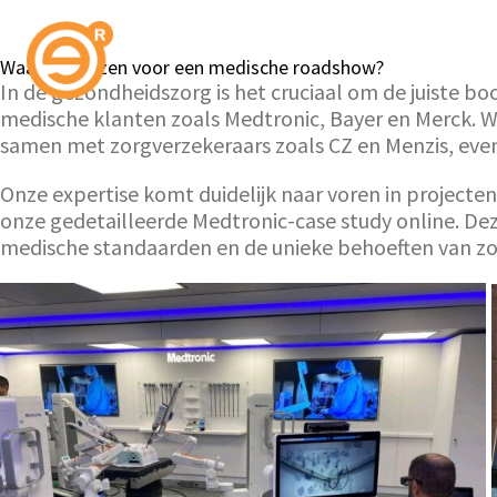
Waarom kiezen voor een medische roadshow?
In de gezondheidszorg is het cruciaal om de juiste
medische klanten zoals Medtronic, Bayer en Merck. Wi
samen met zorgverzekeraars zoals CZ en Menzis, evena
Onze expertise komt duidelijk naar voren in projecte
onze gedetailleerde Medtronic-case study online. De
medische standaarden en de unieke behoeften van zor