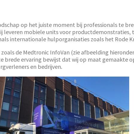
 boodschap op het juiste moment bij professionals t
j leveren mobiele units voor productdemonstraties, t
ls internationale hulporganisaties zoals het Rode Kr
n zoals de Medtronic InfoVan (zie afbeelding hieronde
ze brede ervaring bewijst dat wij op maat gemaakte 
gverleners en bedrijven.