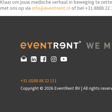
Klaar om jouw medische verhaal in beweging te zette
met ons op via
info@eventrent.nl
of bel +31 8888 22
+31 (0)88 88 22 111
Copyright © 2026 EventRent BV | All rights reserv