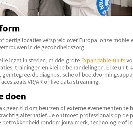
nform
 of dertig locaties verspreid over Europa, onze mobie
 vertrouwen in de gezondheidszorg.
lle inzet in steden, middelgrote
Expandable-units
vo
ties, trainingen en kleine behandelingen. Elke unit
 geïntegreerde diagnostische of beeldvormingsappa
aces zoals VR/AR of live data streaming.
oe doen
ak geen tijd om beurzen of externe evenementen te 
htig alternatief. Je ontmoet professionals op de plek
nde betrokkenheid rondom jouw merk, technologie of in